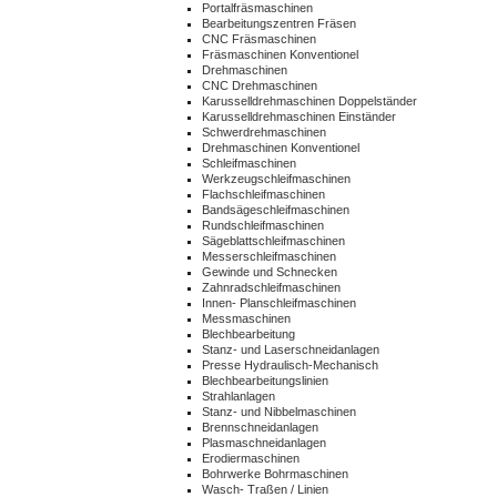
Portalfräsmaschinen
Bearbeitungszentren Fräsen
CNC Fräsmaschinen
Fräsmaschinen Konventionel
Drehmaschinen
CNC Drehmaschinen
Karusselldrehmaschinen Doppelständer
Karusselldrehmaschinen Einständer
Schwerdrehmaschinen
Drehmaschinen Konventionel
Schleifmaschinen
Werkzeugschleifmaschinen
Flachschleifmaschinen
Bandsägeschleifmaschinen
Rundschleifmaschinen
Sägeblattschleifmaschinen
Messerschleifmaschinen
Gewinde und Schnecken
Zahnradschleifmaschinen
Innen- Planschleifmaschinen
Messmaschinen
Blechbearbeitung
Stanz- und Laserschneidanlagen
Presse Hydraulisch-Mechanisch
Blechbearbeitungslinien
Strahlanlagen
Stanz- und Nibbelmaschinen
Brennschneidanlagen
Plasmaschneidanlagen
Erodiermaschinen
Bohrwerke Bohrmaschinen
Wasch- Traßen / Linien