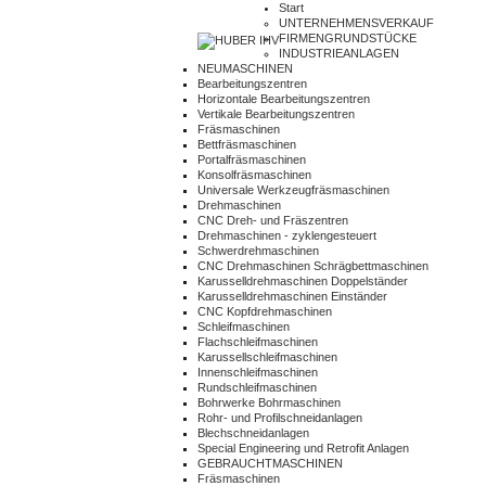
Start
UNTERNEHMENSVERKAUF
FIRMENGRUNDSTÜCKE
INDUSTRIEANLAGEN
NEUMASCHINEN
Bearbeitungszentren
Horizontale Bearbeitungszentren
Vertikale Bearbeitungszentren
Fräsmaschinen
Bettfräsmaschinen
Portalfräsmaschinen
Konsolfräsmaschinen
Universale Werkzeugfräsmaschinen
Drehmaschinen
CNC Dreh- und Fräszentren
Drehmaschinen - zyklengesteuert
Schwerdrehmaschinen
CNC Drehmaschinen Schrägbettmaschinen
Karusselldrehmaschinen Doppelständer
Karusselldrehmaschinen Einständer
CNC Kopfdrehmaschinen
Schleifmaschinen
Flachschleifmaschinen
Karussellschleifmaschinen
Innenschleifmaschinen
Rundschleifmaschinen
Bohrwerke Bohrmaschinen
Rohr- und Profilschneidanlagen
Blechschneidanlagen
Special Engineering und Retrofit Anlagen
GEBRAUCHTMASCHINEN
Fräsmaschinen