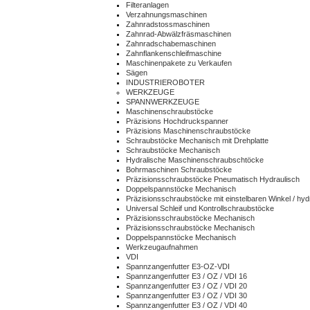
Filteranlagen
Verzahnungsmaschinen
Zahnradstossmaschinen
Zahnrad-Abwälzfräsmaschinen
Zahnradschabemaschinen
Zahnflankenschleifmaschine
Maschinenpakete zu Verkaufen
Sägen
INDUSTRIEROBOTER
WERKZEUGE
SPANNWERKZEUGE
Maschinenschraubstöcke
Präzisions Hochdruckspanner
Präzisions Maschinenschraubstöcke
Schraubstöcke Mechanisch mit Drehplatte
Schraubstöcke Mechanisch
Hydralische Maschinenschraubschtöcke
Bohrmaschinen Schraubstöcke
Präzisionsschraubstöcke Pneumatisch Hydraulisch
Doppelspannstöcke Mechanisch
Präzisionsschraubstöcke mit einstelbaren Winkel / hyd
Universal Schleif und Kontrollschraubstöcke
Präzisionsschraubstöcke Mechanisch
Präzisionsschraubstöcke Mechanisch
Doppelspannstöcke Mechanisch
Werkzeugaufnahmen
VDI
Spannzangenfutter E3-OZ-VDI
Spannzangenfutter E3 / OZ / VDI 16
Spannzangenfutter E3 / OZ / VDI 20
Spannzangenfutter E3 / OZ / VDI 30
Spannzangenfutter E3 / OZ / VDI 40