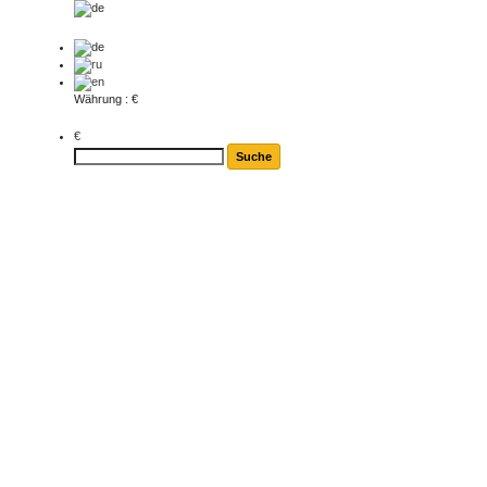
Währung : €
€