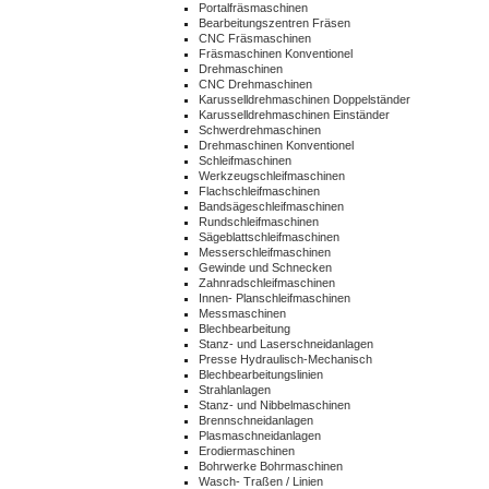
Portalfräsmaschinen
Bearbeitungszentren Fräsen
CNC Fräsmaschinen
Fräsmaschinen Konventionel
Drehmaschinen
CNC Drehmaschinen
Karusselldrehmaschinen Doppelständer
Karusselldrehmaschinen Einständer
Schwerdrehmaschinen
Drehmaschinen Konventionel
Schleifmaschinen
Werkzeugschleifmaschinen
Flachschleifmaschinen
Bandsägeschleifmaschinen
Rundschleifmaschinen
Sägeblattschleifmaschinen
Messerschleifmaschinen
Gewinde und Schnecken
Zahnradschleifmaschinen
Innen- Planschleifmaschinen
Messmaschinen
Blechbearbeitung
Stanz- und Laserschneidanlagen
Presse Hydraulisch-Mechanisch
Blechbearbeitungslinien
Strahlanlagen
Stanz- und Nibbelmaschinen
Brennschneidanlagen
Plasmaschneidanlagen
Erodiermaschinen
Bohrwerke Bohrmaschinen
Wasch- Traßen / Linien