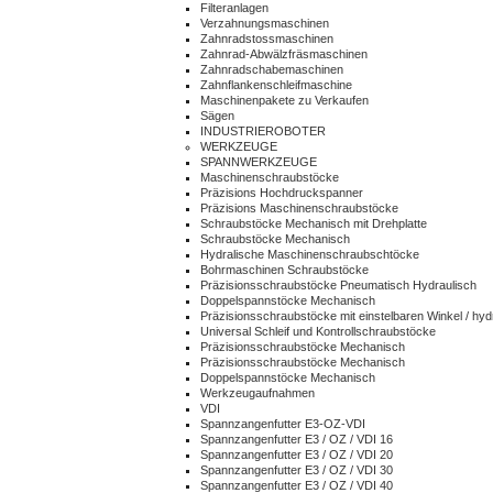
Filteranlagen
Verzahnungsmaschinen
Zahnradstossmaschinen
Zahnrad-Abwälzfräsmaschinen
Zahnradschabemaschinen
Zahnflankenschleifmaschine
Maschinenpakete zu Verkaufen
Sägen
INDUSTRIEROBOTER
WERKZEUGE
SPANNWERKZEUGE
Maschinenschraubstöcke
Präzisions Hochdruckspanner
Präzisions Maschinenschraubstöcke
Schraubstöcke Mechanisch mit Drehplatte
Schraubstöcke Mechanisch
Hydralische Maschinenschraubschtöcke
Bohrmaschinen Schraubstöcke
Präzisionsschraubstöcke Pneumatisch Hydraulisch
Doppelspannstöcke Mechanisch
Präzisionsschraubstöcke mit einstelbaren Winkel / hyd
Universal Schleif und Kontrollschraubstöcke
Präzisionsschraubstöcke Mechanisch
Präzisionsschraubstöcke Mechanisch
Doppelspannstöcke Mechanisch
Werkzeugaufnahmen
VDI
Spannzangenfutter E3-OZ-VDI
Spannzangenfutter E3 / OZ / VDI 16
Spannzangenfutter E3 / OZ / VDI 20
Spannzangenfutter E3 / OZ / VDI 30
Spannzangenfutter E3 / OZ / VDI 40