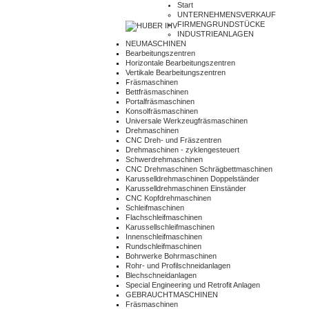
Start
UNTERNEHMENSVERKAUF
FIRMENGRUNDSTÜCKE
INDUSTRIEANLAGEN
NEUMASCHINEN
Bearbeitungszentren
Horizontale Bearbeitungszentren
Vertikale Bearbeitungszentren
Fräsmaschinen
Bettfräsmaschinen
Portalfräsmaschinen
Konsolfräsmaschinen
Universale Werkzeugfräsmaschinen
Drehmaschinen
CNC Dreh- und Fräszentren
Drehmaschinen - zyklengesteuert
Schwerdrehmaschinen
CNC Drehmaschinen Schrägbettmaschinen
Karusselldrehmaschinen Doppelständer
Karusselldrehmaschinen Einständer
CNC Kopfdrehmaschinen
Schleifmaschinen
Flachschleifmaschinen
Karussellschleifmaschinen
Innenschleifmaschinen
Rundschleifmaschinen
Bohrwerke Bohrmaschinen
Rohr- und Profilschneidanlagen
Blechschneidanlagen
Special Engineering und Retrofit Anlagen
GEBRAUCHTMASCHINEN
Fräsmaschinen