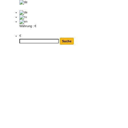
Währung : €
€