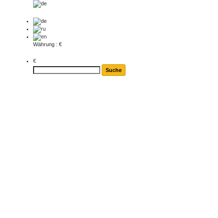
Währung : €
€