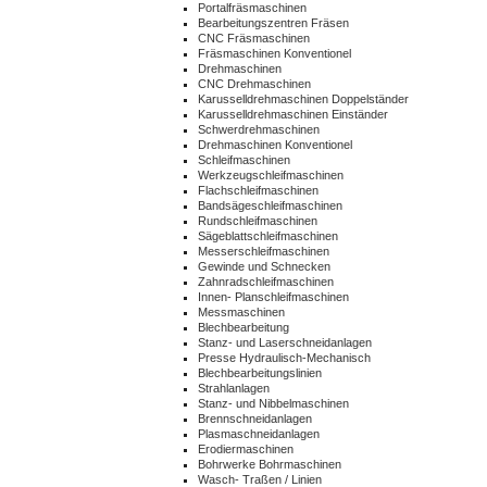
Portalfräsmaschinen
Bearbeitungszentren Fräsen
CNC Fräsmaschinen
Fräsmaschinen Konventionel
Drehmaschinen
CNC Drehmaschinen
Karusselldrehmaschinen Doppelständer
Karusselldrehmaschinen Einständer
Schwerdrehmaschinen
Drehmaschinen Konventionel
Schleifmaschinen
Werkzeugschleifmaschinen
Flachschleifmaschinen
Bandsägeschleifmaschinen
Rundschleifmaschinen
Sägeblattschleifmaschinen
Messerschleifmaschinen
Gewinde und Schnecken
Zahnradschleifmaschinen
Innen- Planschleifmaschinen
Messmaschinen
Blechbearbeitung
Stanz- und Laserschneidanlagen
Presse Hydraulisch-Mechanisch
Blechbearbeitungslinien
Strahlanlagen
Stanz- und Nibbelmaschinen
Brennschneidanlagen
Plasmaschneidanlagen
Erodiermaschinen
Bohrwerke Bohrmaschinen
Wasch- Traßen / Linien