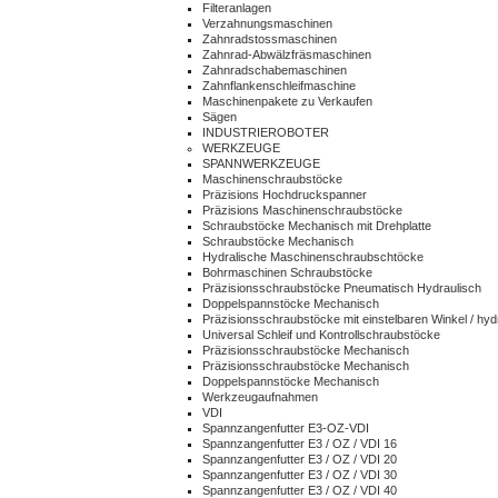
Filteranlagen
Verzahnungsmaschinen
Zahnradstossmaschinen
Zahnrad-Abwälzfräsmaschinen
Zahnradschabemaschinen
Zahnflankenschleifmaschine
Maschinenpakete zu Verkaufen
Sägen
INDUSTRIEROBOTER
WERKZEUGE
SPANNWERKZEUGE
Maschinenschraubstöcke
Präzisions Hochdruckspanner
Präzisions Maschinenschraubstöcke
Schraubstöcke Mechanisch mit Drehplatte
Schraubstöcke Mechanisch
Hydralische Maschinenschraubschtöcke
Bohrmaschinen Schraubstöcke
Präzisionsschraubstöcke Pneumatisch Hydraulisch
Doppelspannstöcke Mechanisch
Präzisionsschraubstöcke mit einstelbaren Winkel / hyd
Universal Schleif und Kontrollschraubstöcke
Präzisionsschraubstöcke Mechanisch
Präzisionsschraubstöcke Mechanisch
Doppelspannstöcke Mechanisch
Werkzeugaufnahmen
VDI
Spannzangenfutter E3-OZ-VDI
Spannzangenfutter E3 / OZ / VDI 16
Spannzangenfutter E3 / OZ / VDI 20
Spannzangenfutter E3 / OZ / VDI 30
Spannzangenfutter E3 / OZ / VDI 40