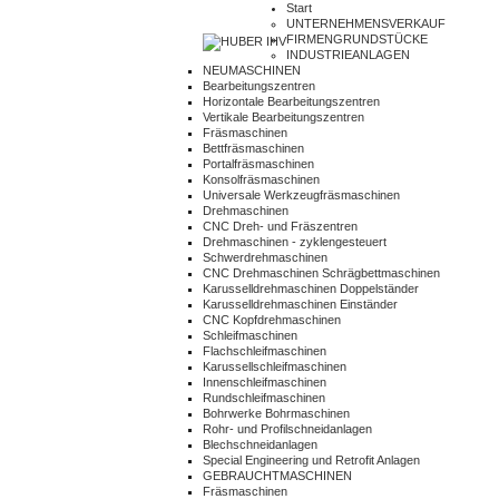
Start
UNTERNEHMENSVERKAUF
FIRMENGRUNDSTÜCKE
INDUSTRIEANLAGEN
NEUMASCHINEN
Bearbeitungszentren
Horizontale Bearbeitungszentren
Vertikale Bearbeitungszentren
Fräsmaschinen
Bettfräsmaschinen
Portalfräsmaschinen
Konsolfräsmaschinen
Universale Werkzeugfräsmaschinen
Drehmaschinen
CNC Dreh- und Fräszentren
Drehmaschinen - zyklengesteuert
Schwerdrehmaschinen
CNC Drehmaschinen Schrägbettmaschinen
Karusselldrehmaschinen Doppelständer
Karusselldrehmaschinen Einständer
CNC Kopfdrehmaschinen
Schleifmaschinen
Flachschleifmaschinen
Karussellschleifmaschinen
Innenschleifmaschinen
Rundschleifmaschinen
Bohrwerke Bohrmaschinen
Rohr- und Profilschneidanlagen
Blechschneidanlagen
Special Engineering und Retrofit Anlagen
GEBRAUCHTMASCHINEN
Fräsmaschinen